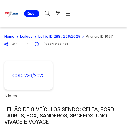
Entrar
Criar conta
Entrar
Site
Busca por palavra-chave
Home
Leilões
Leilão ID 288 / 226/2025
Anúncio ID 1097
Agenda
Home
Compartilhe
Dúvidas e contato
Quem Somos
Quem Somos
Categoria
Subcategoria
Eventos
Contato
Fale Conosco
Busca por categoria
Estados
Cidade
COD. 226/2025
Imóveis
Apartamentos
Casas
Bairro
Comitente
8 lotes
Lote
Ponto Comercial
LEILÃO DE 8 VEÍCULOS SENDO: CELTA, FORD
Judiciais
Extrajudiciais
TAURUS, FOX, SANDEROS, SPCEFOX, UNO
Rural
Faixa de valor
VIVACE E VOYAGE
Terreno
R$
R$
até