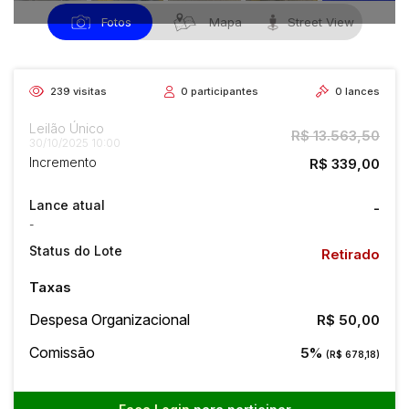
Fotos
Mapa
Street View
239
visitas
0
participantes
0
lances
Leilão Único
R$ 13.563,50
30/10/2025 10:00
Incremento
R$ 339,00
Lance atual
-
-
Status do Lote
Retirado
Taxas
Despesa Organizacional
R$ 50,00
Comissão
5%
(R$ 678,18)