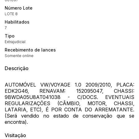
Número Lote
LOTE 8
Habilite-se para efetuar lances ou
Habilitados
Histórico de Propostas
propostas
7
Envie sua Proposta
Tipo
(Art. 895, CPC)
Data
Usuário
Valor
Extrajudicial
14/04/2025 18:43:11
TIAGOFELIPE
R$ 1,00
Recebimento de lances
Clique aqui para fazer login
Somente online
14/04/2025 18:43:11
TIAGOFELIPE
R$ 1,00
14/04/2025 18:43:11
TIAGOFELIPE
R$ 1,00
Descrição
AUTOMÓVEL VW/VOYAGE 1.0 2009/2010, PLACA:
EDK2G46, RENAVAM: 152095047, CHASSI:
9BWDA05U8AT041038 - C/DOCS. EVENTUAIS
REGULARIZAÇÕES (CÂMBIO, MOTOR, CHASSI,
LATARIA, ETC), É POR CONTA DO ARREMATANTE.
(Será vendido no estado de conservação que se
encontra).
Visitação