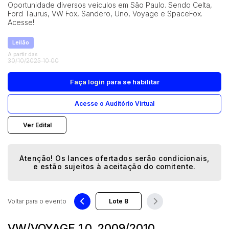
Oportunidade diversos veículos em São Paulo. Sendo Celta,
Vaga de Garagem
Ford Taurus, VW Fox, Sandero, Uno, Voyage e SpaceFox.
Acesse!
Móveis
Pesquisar
Móveis
Leilão
Veículos
A partir das
30/10/2025 10:00
Carros
Faça login
para se habilitar
Acesse o Auditório Virtual
Ver Edital
Atenção! Os lances ofertados serão condicionais,
e estão sujeitos à aceitação do comitente.
Voltar para o evento
VW/VOYAGE 1.0, 2009/2010