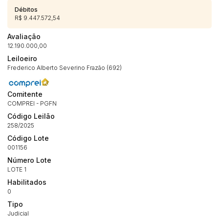
Débitos
R$ 9.447.572,54
Avaliação
12.190.000,00
Leiloeiro
Frederico Alberto Severino Frazão (692)
Comitente
COMPREI - PGFN
Código Leilão
258/2025
Código Lote
001156
Número Lote
LOTE 1
Habilitados
0
Tipo
Judicial