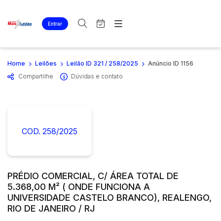
Entrar
Criar conta
Entrar
Site
Busca por palavra-chave
Home
Leilões
Leilão ID 321 / 258/2025
Anúncio ID 1156
Agenda
Home
Compartilhe
Dúvidas e contato
Quem Somos
Quem Somos
Categoria
Subcategoria
Eventos
Contato
Fale Conosco
Busca por categoria
Estados
Cidade
COD. 258/2025
Imóveis
Apartamentos
Casas
Bairro
Comitente
Lote
PRÉDIO COMERCIAL, C/ ÁREA TOTAL DE
5.368,00 M² ( ONDE FUNCIONA A
Ponto Comercial
Judiciais
Extrajudiciais
UNIVERSIDADE CASTELO BRANCO), REALENGO,
Rural
Faixa de valor
RIO DE JANEIRO / RJ
Terreno
R$
R$
até