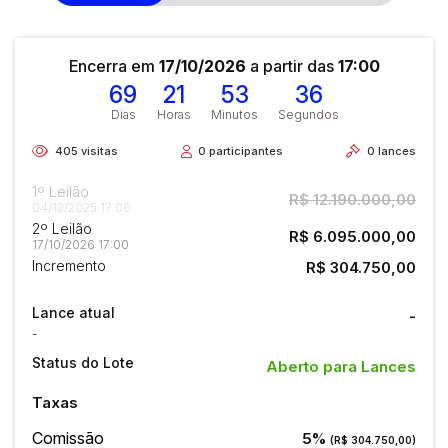
Encerra em
17/10/2026
a partir das
17:00
69
21
53
35
Dias
Horas
Minutos
Segundos
405
visitas
0
participantes
0
lances
1º Leilão
R$ 12.190.000,00
04/12/2025 17:00
2º Leilão
R$ 6.095.000,00
17/10/2026 17:00
Incremento
R$ 304.750,00
Lance atual
-
-
Status do Lote
Aberto para Lances
Taxas
Comissão
5%
(R$ 304.750,00)