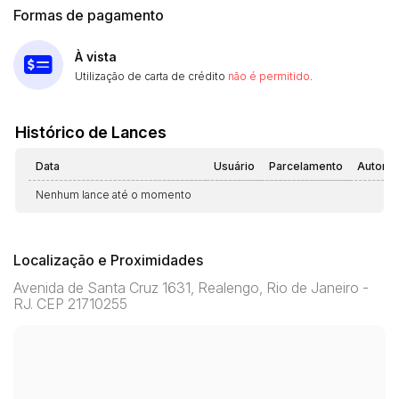
Formas de pagamento
À vista
Utilização de carta de crédito
não é permitido
.
Histórico de Lances
Data
Usuário
Parcelamento
Automá
Nenhum lance até o momento
Localização e Proximidades
Avenida de Santa Cruz 1631, Realengo, Rio de Janeiro -
RJ. CEP 21710255