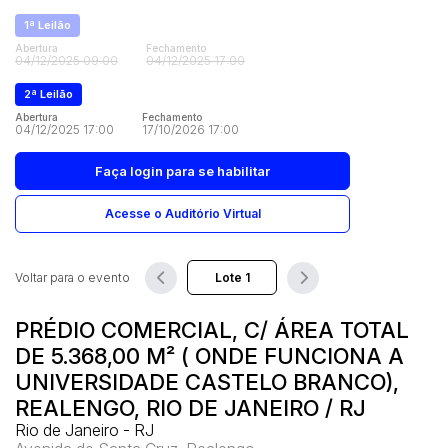
Vaga de Garagem
1ª Leilão
Móveis
Abertura
Fechamento
Pesquisar
04/12/2025 09:00
04/12/2025 17:00
Móveis
2ª Leilão
Veículos
Abertura
Carros
Fechamento
04/12/2025 17:00
17/10/2026 17:00
Faça login
para se habilitar
Acesse o Auditório Virtual
Voltar para o evento
PRÉDIO COMERCIAL, C/ ÁREA TOTAL
DE 5.368,00 M² ( ONDE FUNCIONA A
UNIVERSIDADE CASTELO BRANCO),
REALENGO, RIO DE JANEIRO / RJ
Rio de Janeiro - RJ