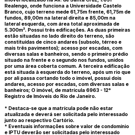
Realengo, onde funciona a Universidade Castelo
Branco, cujo terreno mede 61,75m frente, 61,75m de
fundos, 89,00m na lateral direita e 85,00m na
lateral esquerda, com área total aproximada de
5.300m². Possui três edificações. As duas primeiras
estão situadas no lado direito do terreno, são
constituídas de cinco andares (subsolo, térreo e
mais três pavimentos); acesso por escadas, com
diversas salas e banheiros, sendo o primeiro prédio
Habilite-se para efetuar lances ou
situado na frente e o segundo nos fundos, unidos
Histórico de Propostas
propostas
Envie sua Proposta
por uma área coberta comum. A terceira edificação
está situada à esquerda do terreno, após um rio que
(Art. 895, CPC)
Data
Usuário
Valor
por ali passa cortando todo o imóvel, possui dois
14/04/2025 18:43:11
TIAGOFELIPE
R$ 1,00
andares, acesso por escadas, com diversas salas e
banheiros; O imóvel, de matrícula 6963 - 12°
Clique aqui para fazer login
14/04/2025 18:43:11
TIAGOFELIPE
R$ 1,00
Registro de Imóveis do Rio de Janeiro.
14/04/2025 18:43:11
TIAGOFELIPE
R$ 1,00
* Destaca-se que a matrícula pode não estar
atualizada e deverá ser solicitada pelo interessado
junto ao respectivo Cartório.
* Eventuais informações sobre valor de condomínio
e IPTU deverão ser solicitadas pelo interessado