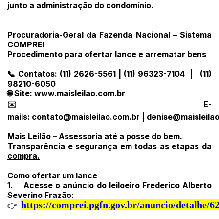
junto a administração do condomínio.
Procuradoria-Geral da Fazenda Nacional – Sistema
COMPREI
Procedimento para ofertar lance e arrematar bens
📞 Contatos: (11) 2626-5561 | (11) 96323-7104 | (11)
98210-6050
🌐 Site: www.maisleilao.com.br
✉️ E-
mails:
contato@maisleilao.com.br
|
denise@maisleila
Mais Leilão – Assessoria até a posse do bem.
Transparência e segurança em todas as etapas da
compra.
Como ofertar um lance
1.
Acesse o anúncio do leiloeiro Frederico Alberto
Severino Frazão:
https://comprei.pgfn.gov.br/anuncio/detalhe/6
👉