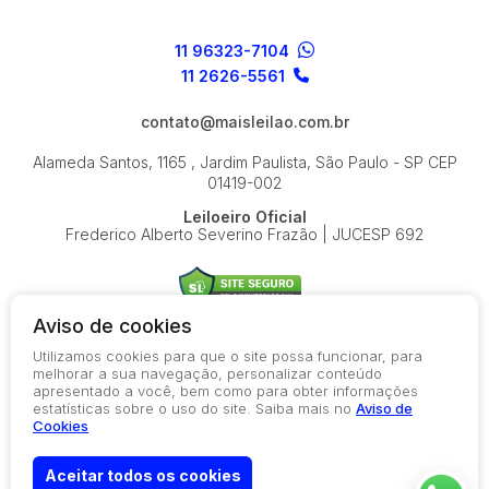
11 96323-7104
11 2626-5561
contato@maisleilao.com.br
Alameda Santos, 1165 , Jardim Paulista, São Paulo - SP
CEP
01419-002
Leiloeiro Oficial
Frederico Alberto Severino Frazão | JUCESP 692
Aviso de cookies
Utilizamos cookies para que o site possa funcionar, para
© 2026-present - Todos os direitos reservados
melhorar a sua navegação, personalizar conteúdo
apresentado a você, bem como para obter informações
Política de Privacidade
estatísticas sobre o uso do site. Saiba mais no
Aviso de
Aviso de Cookies
Cookies
Termos de Uso
Aceitar todos os cookies